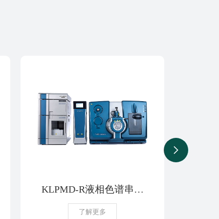
KLPMD-R液相色谱串联
Cal
质谱检测系统
了解更多