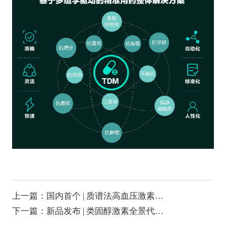
上一篇：国内首个 | 质谱法高血压激素检
测试剂盒获批二类证
下一篇：新品发布 | 类固醇激素全景代
谢：23项复合校准品与质控品正式获批